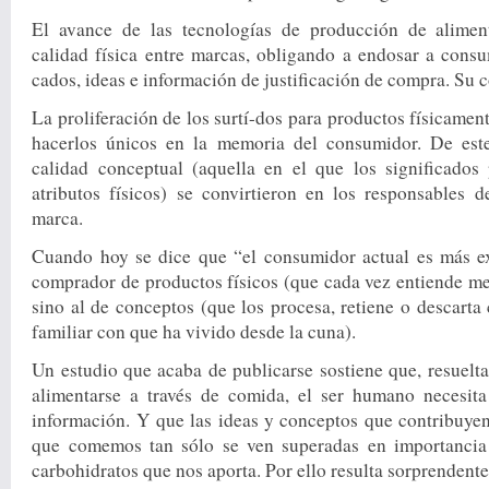
El avance de las tecnologías de producción de alime
calidad física en­tre marcas, obligando a endosar a consu
cados, ideas e información de justificación de compra. Su 
La proliferación de los surtí-dos para productos físicamen
hacerlos únicos en la memoria del con­sumidor. De es
calidad conceptual (aquella en el que los signifi­cado
atributos físicos) se convirtie­ron en los responsables d
marca.
Cuando hoy se dice que “el consumidor actual es más ex
compra­dor de productos físicos (que ca­da vez entiende m
sino al de con­ceptos (que los procesa, retiene o descart
familiar con que ha vivido desde la cuna).
Un estudio que acaba de pu­blicarse sostiene que, resuelta
alimentar­se a través de comida, el ser hu­mano necesita
información. Y que las ideas y conceptos que contribuyen 
que comemos tan sólo se ven superadas en im­portancia 
carbohidratos que nos aporta. Por ello resulta sorprendent