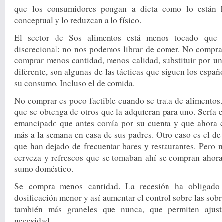
que los consumidores pongan a dieta como lo están
conceptual y lo reduz­can a lo físico.
El sector de Sos alimentos está menos tocado que 
discrecional: no nos pode­mos librar de comer. No com­pra
com­prar menos cantidad, menos cali­dad, substituir por u
diferente, son algunas de las tácticas que siguen los es­pa
su consumo. Incluso el de comida.
No comprar es poco factible cuando se trata de alimentos.
que se obtenga de otros que la adquieran para uno. Sería el
emancipado que antes comía por su cuenta y que ahora 
más a la sema­na en casa de sus padres. Otro ca­so es el 
que han dejado de frecuentar ba­res y restaurantes. Pero 
cerveza y refres­cos que se tomaban ahí se com­pran ahora
sumo doméstico.
Se compra menos cantidad. La recesión ha obligado 
dosificación menor y así aumentar el control sobre las so­b
tam­bién más graneles que nunca, que permiten ajust
necesidad.