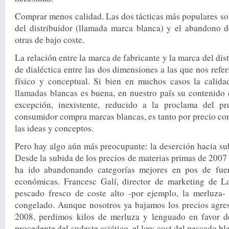
Comprar menos calidad. Las dos tácticas más populares s
del distri­buidor (llamada marca blanca) y el abandono d
otras de bajo coste.
La relación entre la marca de fabricante y la marca del dis
de dialécti­ca entre las dos dimensiones a las que nos refe
físico y conceptual. Si bien en muchos casos la calida
llamadas blancas es buena, en nuestro país su contenido c
excepción, inexistente, reducido a la proclama del pre
consumidor compra marcas blancas, es tanto por pre­cio co
las ideas y conceptos.
Pero hay algo aún más preocu­pante: la deserción hacia subs
Desde la subida de los precios de materias primas de 2007
ha ido abandonando categorías mejores en pos de fuen
económicas. Fran­cesc Galí, director de marketing de L
pesca­do fresco de coste alto -por ejem­plo, la merluza- 
congelado. Aunque noso­tros ya bajamos los precios agre
2008, perdi­mos kilos de merluza y lenguado en favor d
procedente del sudeste asiático, el low cost del pescado bl