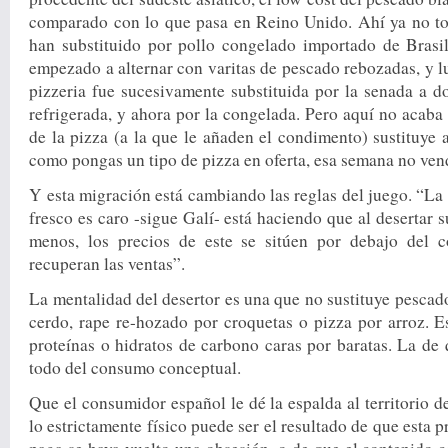
comparado con lo que pasa en Reino Unido. Ahí ya no 
han substituido por pollo congelado importado de Brasil
empezado a alternar con varitas de pescado reboza­das, y 
piz­zeria fue sucesivamente substitui­da por la senada a do
refrigerada, y ahora por la congelada. Pero aquí no acaba 
de la pizza (a la que le añaden el condimento) sustituye a 
como pongas un tipo de pizza en oferta, esa semana no ven
Y esta migración está cambian­do las reglas del juego. “La
fresco es caro -sigue Galí- está haciendo que al desertar
menos, los precios de este se si­túen por debajo del c
recuperan las ventas”.
La mentalidad del desertor es una que no sustituye pescado
cerdo, rape re-hozado por croquetas o pizza por arroz. Es
proteínas o hidratos de carbono caras por baratas. La de 
todo del consumo conceptual.
Que el consumidor español le dé la espalda al territorio d
lo estrictamen­te físico puede ser el resultado de que esta