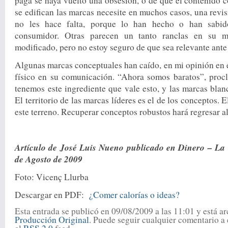
paga se haya vuelto una obse­sión, o de que el contenido c
se edifican las marcas necesite en muchos ca­sos, una revi
no les hace falta, porque lo han hecho o han sabido
consumidor. Otras pa­recen un tanto ranclas en su m
modificado, pe­ro no estoy seguro de que sea rele­vante ante
Algunas marcas conceptuales han caído, en mi opinión en el 
físico en su comunicación. “Ahora somos baratos”, proc
tenemos este ingrediente que vale esto, y las marcas blan­
El terri­torio de las marcas líderes es el de los conceptos. 
este terreno. Recu­perar conceptos robustos hará regresar a
Artículo de José Luis Nueno publicado en Dinero – La 
de Agosto de 2009
Foto: Vicenç Llurba
Descargar en PDF:
¿Comer calorías o ideas?
Esta entrada se publicó en 09/08/2009 a las 11:01 y está a
Producción Original
. Puede seguir cualquier comentario a 