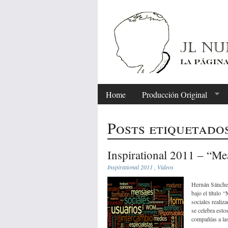
Home
Producción Original
Posts etiquetado
Inspirational 2011 – “M
Inspirational 2011
,
Videos
Hernán Sánchez
bajo el título
sociales realiz
se celebra esto
compañías a las