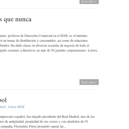
Leer más »
s que nunca
no, profesor de Dirección Comercial en el IESE, es el máximo
ol en temas de distribución y consumidor, así como de relaciones
ribuidor. Ha dado clases en diversas escuelas de negocio de todo el
igido sesiones a directivos en más de 50 grandes corporaciones- Loewe,
Leer más »
bol
hool
,
Casos IESE
mpresario español, fue elegido presidente del Real Madrid, uno de los
ños de antigüedad, propiedad de sus socios y con alrededor de 93
campaña, Florentino Pérez prometió sanear las...