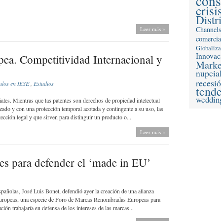
con
crisi
Distr
Channel
Leer más »
comercia
Globaliz
Innovac
ea. Competitividad Internacional y
Marke
nupcia
recesi
ulos en IESE
,
Estudios
tend
weddin
iales. Mientras que las patentes son derechos de propiedad intelectual
zado y con una protección temporal acotada y contingente a su uso, las
cción legal y que sirven para distinguir un producto o...
Leer más »
es para defender el ‘made in EU’
añolas, José Luis Bonet, defendió ayer la creación de una alianza
io europeas, una especie de Foro de Marcas Renombradas Europeas para
ción trabajaría en defensa de los intereses de las marcas...