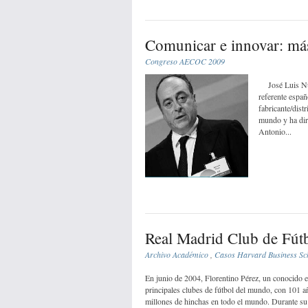
Comunicar e innovar: má
Congreso AECOC 2009
José Luis Nue
referente españ
fabricante/dist
mundo y ha dir
Antonio...
Real Madrid Club de Fút
Archivo Académico
,
Casos Harvard Business Sc
En junio de 2004, Florentino Pérez, un conocido e
principales clubes de fútbol del mundo, con 101 a
millones de hinchas en todo el mundo. Durante su 