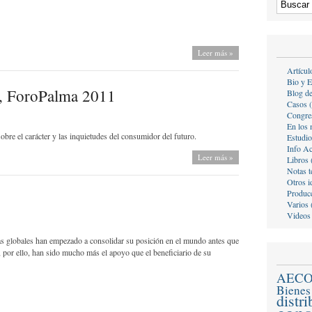
Leer más »
Artícul
Bio y E
o, ForoPalma 2011
Blog d
Casos 
Congre
En los 
bre el carácter y las inquietudes del consumidor del futuro.
Estudio
Info A
Leer más »
Libros 
Notas t
Otros i
Producc
Varios 
Videos
s globales han empezado a consolidar su posición en el mundo antes que
, por ello, han sido mucho más el apoyo que el beneficiario de su
AEC
Bienes
distr