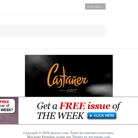
Leer más »
Copyright © 2026
jlnueno.com
. Todos los derechos reservados.
Magazine Premium
creado por
Themes by bavotasan.com
.