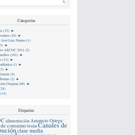
Categorías
os (15)
►
ventos (10)
►
e José Luis Nueno (1)
(3)
►
so AECOC 2011 (2)
medios (161)
►
s (13)
►
cadémica (1)
►
(5)
►
écnicas (4)
diomas (2)
►
ión Original (88)
►
(24)
 (14)
Etiquetas
OC
alimentación
Amancio Ortega
Canales de
 de consumo
bridal
ibución
clase media