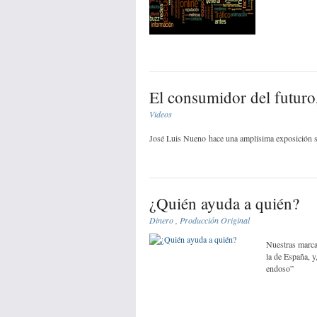
El consumidor del futur
Videos
José Luis Nueno hace una amplísima exposición so
¿Quién ayuda a quién?
Dinero
,
Producción Original
Nuestras marca
la de España, y
endoso”