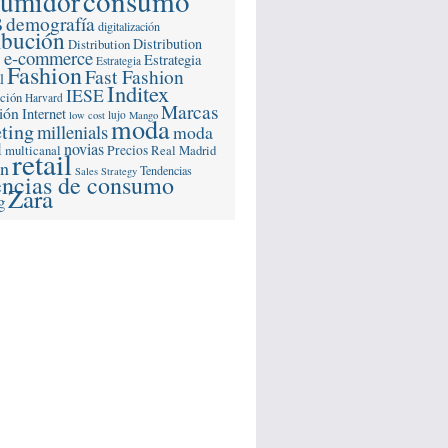
consumo
sumidor
s
demografía
digitalización
ibución
Distribution
Distribution
e-commerce
s
Estrategia
Estrategia
Fashion
Fast Fashion
l
Inditex
IESE
ación
Harvard
Marcas
ión
Internet
lujo
low cost
Mango
moda
ting
millenials
moda
l
novias
multicanal
Precios
Real Madrid
retail
ón
Tendencias
Sales Strategy
encias de consumo
Zara
g