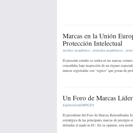
Marcas en la Unión Europ
Protección Intelectual
Archivo Académico
,
Artículos académicos
,
Artic
El presente estudio se centra en las marcas comerc
concedidas bajo inspección de un órgano especiali
marcas registradas son “signos” que gozan de prote
Un Foro de Marcas Líder
Expansión&EMPLEO
El presidente del Foro de Marcas Renombradas Esp
estratégica de las principales marcas de prestig
defender el made in EU. En su opinión, esta institu