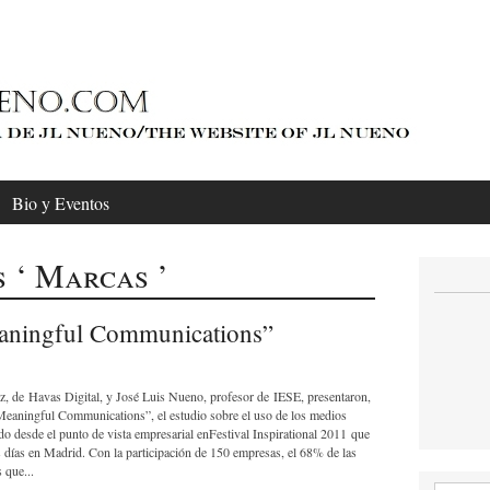
Bio y Eventos
s ‘ Marcas ’
eaningful Communications”
, de Havas Digital, y José Luis Nueno, profesor de IESE, presentaron,
 “Meaningful Communications”, el estudio sobre el uso de los medios
ado desde el punto de vista empresarial enFestival Inspirational 2011 que
s días en Madrid. Con la participación de 150 empresas, el 68% de las
 que...