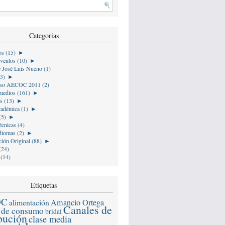
Categorías
os (15)
►
ventos (10)
►
e José Luis Nueno (1)
(3)
►
so AECOC 2011 (2)
medios (161)
►
s (13)
►
cadémica (1)
►
(5)
►
écnicas (4)
diomas (2)
►
ión Original (88)
►
(24)
 (14)
Etiquetas
OC
alimentación
Amancio Ortega
Canales de
 de consumo
bridal
ibución
clase media