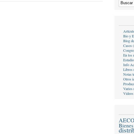
Artícul
Bio y E
Blog d
Casos 
Congre
En los 
Estudio
Info A
Libros 
Notas t
Otros i
Producc
Varios 
Videos
AEC
Bienes
distr