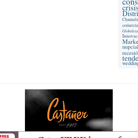
con
crisi
Distr
Channel
comercia
Globaliz
Innovac
Marke
nupcia
recesi
tend
weddin