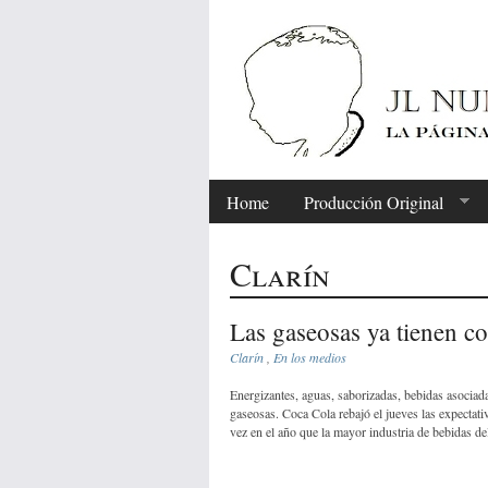
Home
Producción Original
Clarín
Las gaseosas ya tienen c
Clarín
,
En los medios
Energizantes, aguas, saborizadas, bebidas asociadas
gaseosas. Coca Cola rebajó el jueves las expectati
vez en el año que la mayor industria de bebidas d