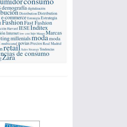
consumo
sumidor
s
demografía
digitalización
ibución
Distribution
Distribution
e-commerce
s
Estrategia
Estrategia
Fashion
Fast Fashion
l
Inditex
IESE
ación
Harvard
Marcas
ión
Internet
lujo
low cost
Mango
moda
ting
millenials
moda
l
novias
multicanal
Precios
Real Madrid
retail
ón
Tendencias
Sales Strategy
encias de consumo
Zara
g