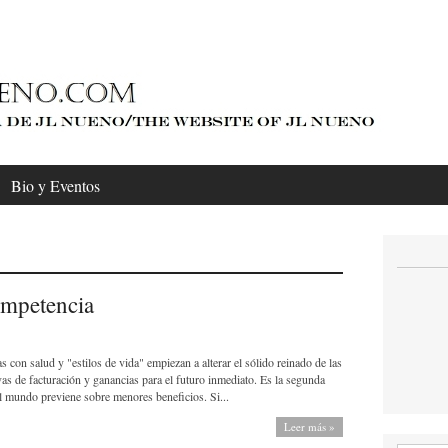
Bio y Eventos
ompetencia
 con salud y "estilos de vida" empiezan a alterar el sólido reinado de las
vas de facturación y ganancias para el futuro inmediato. Es la segunda
el mundo previene sobre menores beneficios. Si...
Leer más »