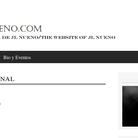
Bio y Eventos
rnal
a