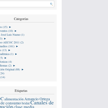
Categorías
os (15)
►
ventos (10)
►
e José Luis Nueno (1)
(3)
►
so AECOC 2011 (2)
medios (161)
►
s (13)
►
cadémica (1)
►
(5)
►
écnicas (4)
diomas (2)
►
ión Original (88)
►
(24)
 (14)
Etiquetas
OC
alimentación
Amancio Ortega
Canales de
 de consumo
bridal
ibución
clase media