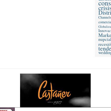
con
crisi
Distr
Channel
comercia
Globaliz
Innovac
Marke
nupcia
recesi
tend
weddin