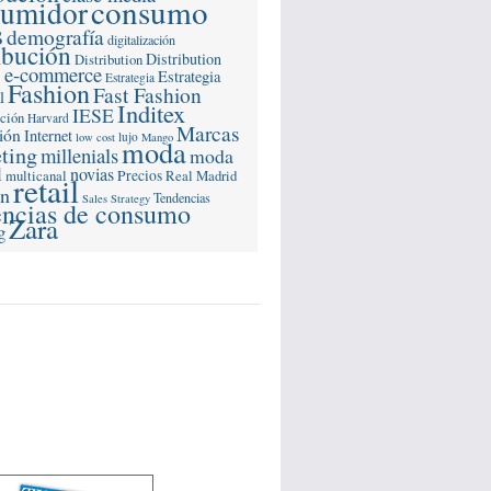
consumo
sumidor
s
demografía
digitalización
ibución
Distribution
Distribution
e-commerce
s
Estrategia
Estrategia
Fashion
Fast Fashion
l
Inditex
IESE
ación
Harvard
Marcas
ión
Internet
lujo
low cost
Mango
moda
ting
millenials
moda
l
novias
multicanal
Precios
Real Madrid
retail
ón
Tendencias
Sales Strategy
encias de consumo
Zara
g