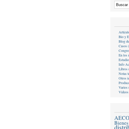
Artícul
Bio y E
Blog d
Casos 
Congre
En los 
Estudio
Info A
Libros 
Notas t
Otros i
Producc
Varios 
Videos
AEC
Bienes
distr