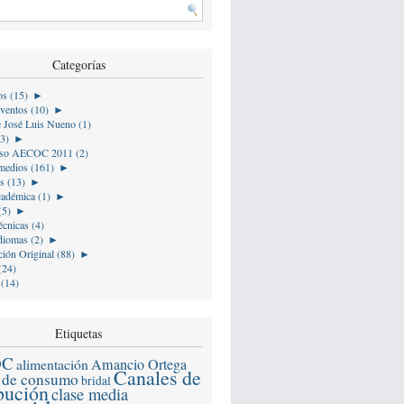
Categorías
os (15)
►
ventos (10)
►
e José Luis Nueno (1)
(3)
►
so AECOC 2011 (2)
medios (161)
►
s (13)
►
cadémica (1)
►
(5)
►
écnicas (4)
diomas (2)
►
ión Original (88)
►
(24)
 (14)
Etiquetas
OC
alimentación
Amancio Ortega
Canales de
 de consumo
bridal
ibución
clase media