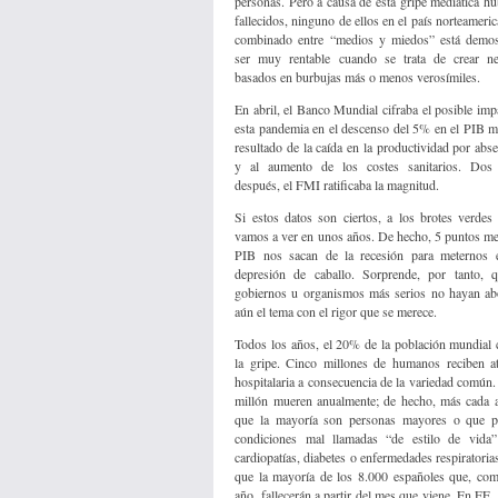
personas. Pero a causa de esta gripe mediática h
fallecidos, ninguno de ellos en el país norteameric
combinado entre “medios y miedos” está demos
ser muy rentable cuando se trata de crear ne
basados en burbujas más o menos verosímiles.
En abril, el Banco Mundial cifraba el posible imp
esta pandemia en el descenso del 5% en el PIB m
resultado de la caída en la productividad por abs
y al aumento de los costes sanitarios. Dos
después, el FMI ratificaba la magnitud.
Si estos datos son ciertos, a los brotes verdes
vamos a ver en unos años. De hecho, 5 puntos m
PIB nos sacan de la recesión para meternos 
depresión de caballo. Sorprende, por tanto, 
gobiernos u organismos más serios no hayan a
aún el tema con el rigor que se merece.
Todos los años, el 20% de la población mundial 
la gripe. Cinco millones de humanos reciben a
hospitalaria a consecuencia de la variedad común
millón mueren anualmente; de hecho, más cada 
que la mayoría son personas mayores o que p
condiciones mal llamadas “de estilo de vida
cardiopatías, diabetes o enfermedades respiratorias
que la mayoría de los 8.000 españoles que, co
año, fallecerán a partir del mes que viene. En EE.