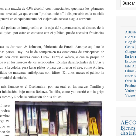
o en una mezcla de 65% alcohol con humectantes, que mata los gérmenes
 una novedad, ya que era un “producto nicho” indispensable en la mochila
eneral en el equipamiento del viajero sin acceso a agua corriente.
 del policía de inmigración; en la caja del supermercado, al alcance de la
Artícul
l quien, por estar en contacto con el público, puede necesitar frotárselas
Bio y E
Blog d
ca es Johnson & Johnson, fabricante de Purell. Aunque aquí no lo
Casos 
Congre
das partes. Hay una balda completa en las estanterías de antisépticos de
En los 
pite con otras marcas como Oleak, Fercy o Adaro, o con la propia de
Estudio
 o en los kioscos de los aeropuertos. Existen desinfectantes de frutas y
Info A
 a la colada, para lavar platos o para desinfectar el aire, como Airfree,
Libros 
idos de máscaras antisépticas con filtros. En unos meses el pánico ha
Notas t
ortunidad de miedo.
Otros i
Producc
El más famoso es el Oseltamivir, por vía oral, en las marcas Tamiflu y
Varios 
or inhalación, bajo marca Relenza. Tamiflu, como ya ocurrió con la gripe
Videos
s meses y Roche la cotización de sus títulos.
 número
 podría
viembre
rge W.
AEC
que se
Bienes
distr
ones de