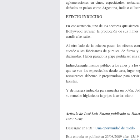
aglomeraciones en cines, espectáculos, restaura
dañadas en países como Argentina, India o el Rei
EFECTO INDUCIDO
En consecuencia, uno de los sectores que sienten e
Bollywood retrasan la producción de sus filmes 
acudir a las salas.
Al otro lado de la balanza pesan los efectos eco
sucede a los fabricantes de purelles, de filtros 
diezmadas. Haber pasado la gripe podría ser una cu
Indirectamente, menos público a los cines y a los
que se ven los espectáculos desde casa, lugar 
restaurantes deberían ir preparándose para servi
taxistas.
Y de manera inducida para muestra un botón: Jo
su remedio higiénico a la gripe: la aviar, claro.
Artículo de José Luis Nueno publicado en Diner
Foto: Getty
Descargar en PDF:
Una oportunidad de miedo
Esta entrada se publicó en 23/08/2009 a las 15:19
comentario a esta entrada a través de el
RSS 2.0
fe