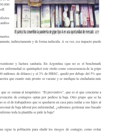
30.000
off.
efectos
e ambos
puertos
tamente, indirectamente y de forma inducida. A su vez, ese impacto puede
bsentismo y factura sanitaria. En Argentina (que no es el benchmark
 por enfermedad se quintuplicó este otoño como consecuencia de la gripe
2.500 millones de dólares) y el 3% de HBSC, quedó por debajo del 5% que
uestra que cuanto más pronto se vacune y se medique la ciudadanía más
 que se suman al terapéutico: “El preventivo”, que es el que concierne a
evención de contagios optan por pedirse la baja. Otro grupo que se ha
o es el de trabajadores que se quedaron en casa para cuidar a sus hijos al
ersonal de baja laboral por enfermedad, ¿sabremos gestionar uno basado
nfermo toda la plantilla se pide la baja?
que sigue la población para eludir los riesgos de contagio, como evitar