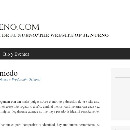
Bio y Eventos
miedo
inero
»
Producción Original
guntan con tan malas pulgas sobre el motivo y duración de tu visita a su
tes a ese interrogatorio al año, a mí, al menos, casi me arrancan cada vez
inmigrar ilegalmente aunque no me haya pasado la idea, ni remotamente,
 habituales para comprobar tu identidad, hay una nueva herramienta. El