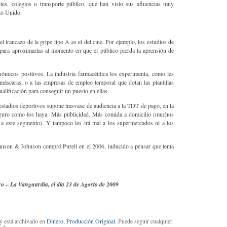
ntes, colegios o transporte público, que han visto sus afluencias muy
no Unido.
l trancazo de la gripe tipo A es el del cine. Por ejemplo, los estudios de
para aproximarlas al momento en que el público pierda la aprensión de
nómicos positivos. La industria farmacéutica los experimenta, como les
y máscaras, o a las empresas de empleo temporal que dotan las plantillas
alificación para conseguir un puesto en ellas.
 estadios deportivos supone trasvase de audiencia a la TDT de pago, en la
seguro como los haya. Más publicidad. Más comida a domicilio (muchos
r a este segmento). Y tampoco les irá mal a los supermercados ni a los
hnson & Johnson compró Purell en el 2006, inducido a pensar que tenía
o – La Vanguardia, el día 23 de Agosto de 2009
 y está archivado en
Dinero
,
Producción Original
. Puede seguir cualquier
ed.