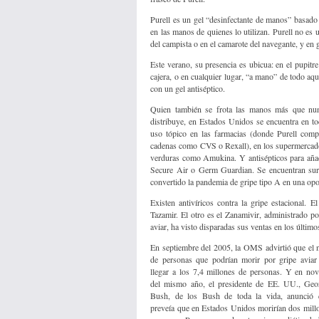
Purell es un gel “desinfectante de manos” basad
en las manos de quienes lo utilizan. Purell no es
del campista o en el camarote del navegante, y en g
Este verano, su presencia es ubicua: en el pupitre
cajera, o en cualquier lugar, “a mano” de todo aque
con un gel antiséptico.
Quien también se frota las manos más que nun
distribuye, en Estados Unidos se encuentra en to
uso tópico en las farmacias (donde Purell com
cadenas como CVS o Rexall), en los supermercados
verduras como Amukina. Y antisépticos para añadir
Secure Air o Germ Guardian. Se encuentran surt
convertido la pandemia de gripe tipo A en una op
Existen antivíricos contra la gripe estacional. 
Tazamir. El otro es el Zanamivir, administrado p
aviar, ha visto disparadas sus ventas en los último
En septiembre del 2005, la OMS advirtió que el
de personas que podrían morir por gripe aviar
llegar a los 7,4 millones de personas. Y en no
del mismo año, el presidente de EE. UU., Geo
Bush, de los Bush de toda la vida, anunció 
preveía que en Estados Unidos morirían dos mill