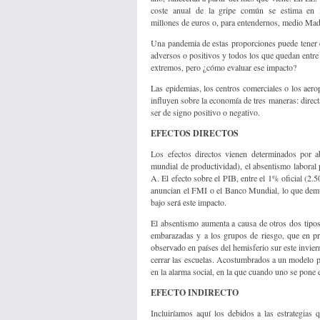
coste anual de la gripe común se estima en 
millones de euros o, para entendernos, medio Mad
Una pandemia de estas proporciones puede tener 
adversos o positivos y todos los que quedan entr
extremos, pero ¿cómo evaluar ese impacto?
Las epidemias, los centros comerciales o los aero
influyen sobre la economía de tres maneras: direc
ser de signo positivo o negativo.
EFECTOS DIRECTOS
Los efectos directos vienen determinados por a
mundial de productividad), el absentismo laboral
A. El efecto sobre el PIB, entre el 1% oficial (
anuncian el FMI o el Banco Mundial, lo que dem
bajo será este impacto.
El absentismo aumenta a causa de otros dos tipos
embarazadas y a los grupos de riesgo, que en pr
observado en países del hemisferio sur este inviern
cerrar las escuelas. Acostumbrados a un modelo p
en la alarma social, en la que cuando uno se pone e
EFECTO INDIRECTO
Incluiríamos aquí los debidos a las estrategias 