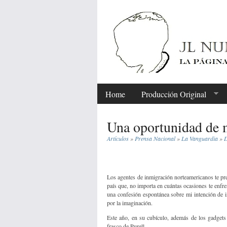
Home
Producción Original
Una oportunidad de 
Artículos
»
Prensa Nacional
»
La Vanguardia
»
D
Share
Los agentes de inmigración norteamericanos te pre
país que, no importa en cuántas ocasiones te enfren
una confesión espontánea sobre mi intención de 
por la imaginación.
Este año, en su cubículo, además de los gadgets
frasco de Purell.