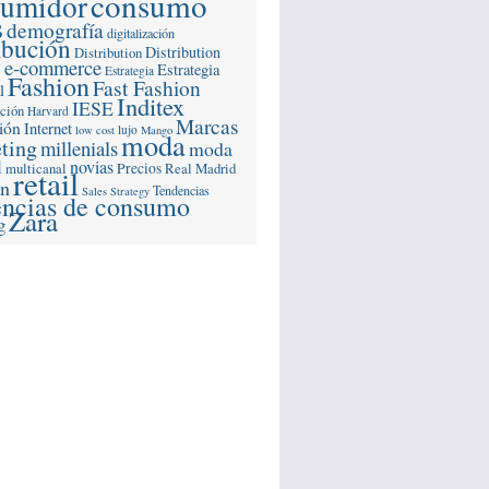
consumo
sumidor
s
demografía
digitalización
ibución
Distribution
Distribution
e-commerce
s
Estrategia
Estrategia
Fashion
Fast Fashion
l
Inditex
IESE
ación
Harvard
Marcas
ión
Internet
lujo
low cost
Mango
moda
ting
millenials
moda
l
novias
multicanal
Precios
Real Madrid
retail
ón
Tendencias
Sales Strategy
encias de consumo
Zara
g