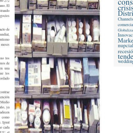
con
ubo 272
crisi
ano. El
trando
Distr
gocios
Channel
comercia
acto de
Globaliz
Innovac
undial,
Marke
entismo
nupcia
 meses
recesi
tend
 no los
weddin
enos de
en una
que los
bordado
contrae
tención
. Medio
año, ya
adecen
” como
. Igual
mo cada
 UU. el