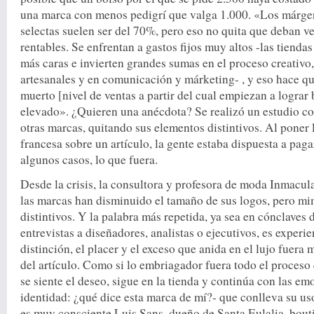
una marca con menos pedigrí que valga 1.000. «Los márgen
selectas suelen ser del 70%, pero eso no quita que deban 
rentables. Se enfrentan a gastos fijos muy altos -las tiendas
más caras e invierten grandes sumas en el proceso creativo
artesanales y en comunicación y márketing- , y eso hace q
muerto [nivel de ventas a partir del cual empiezan a lograr
elevado». ¿Quieren una anécdota? Se realizó un estudio co
otras marcas, quitando sus elementos distintivos. Al poner l
francesa sobre un artículo, la gente estaba dispuesta a pa
algunos casos, lo que fuera.
Desde la crisis, la consultora y profesora de moda Inmacu
las marcas han disminuido el tamaño de sus logos, pero m
distintivos. Y la palabra más repetida, ya sea en cónclaves 
entrevistas a diseñadores, analistas o ejecutivos, es experi
distinción, el placer y el exceso que anida en el lujo fuera 
del artículo. Como si lo embriagador fuera todo el proces
se siente el deseo, sigue en la tienda y continúa con las e
identidad: ¿qué dice esta marca de mí?- que conlleva su us
es muy consciente Luis Sans, dueño de Santa Eulalia, bout