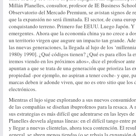
Millán Planelles, consultor, profesor de IE Business Schoo
Observatorio del Mercado Premium, se avistan signos de re
que la expansión no será ilimitada. El sector, de cuna euro
conquistando terreno. Primero fue EEUU. Luego Japón. Y m
emergentes. Ahora que la economía china ya no crece a dos 
un territorio virgen que augure un impacto tan grande. Ade
las nuevas generaciones, la llegada al lujo de los ‘millenni
1980y 1990]. ¿Qué códigos tienen? ¿Qué es para ellos la e
iremos viendo en los próximos años», dice el profesor ante
apuntan a que se trata de una generación que prioriza las e
propiedad -por ejemplo, no aspiran a tener coche- y que, par
marcas deben ir adonde viven, que no es otro sitio que los 
electrónicos.
Mientras el lujo sigue explorando a sus nuevos consumidor
de las compañías se diseñan ibuprofenos para la resaca. A
sus estrategias es más difícil que adentrarse en las leyes de 
Planelles desvela algunas líneas: en el difícil tango entre p
y llegar a nuevas clientelas, ahora toca contención. El resu
general, se abren menos tiendas (o se rebaja la expansión d