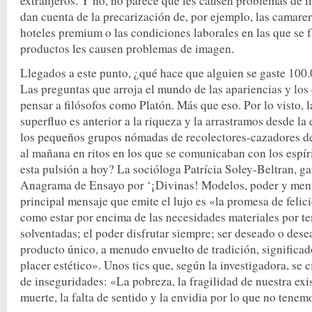
extranjeros. Y no, no parece que les causen problemas de i
dan cuenta de la precarización de, por ejemplo, las camarer
hoteles premium o las condiciones laborales en las que se 
productos les causen problemas de imagen.
Llegados a este punto, ¿qué hace que alguien se gaste 100.
Las preguntas que arroja el mundo de las apariencias y los
pensar a filósofos como Platón. Más que eso. Por lo visto, l
superfluo es anterior a la riqueza y la arrastramos desde la
los pequeños grupos nómadas de recolectores-cazadores de
al mañana en ritos en los que se comunicaban con los espír
esta pulsión a hoy? La socióloga Patrícia Soley-Beltran, g
Anagrama de Ensayo por ‘¡Divinas! Modelos, poder y menti
principal mensaje que emite el lujo es «la promesa de felic
como estar por encima de las necesidades materiales por t
solventadas; el poder disfrutar siempre; ser deseado o dese
producto único, a menudo envuelto de tradición, significad
placer estético». Unos tics que, según la investigadora, se 
de inseguridades: «La pobreza, la fragilidad de nuestra exist
muerte, la falta de sentido y la envidia por lo que no tenem