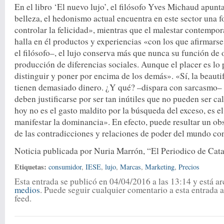
En el libro ‘El nuevo lujo’, el filósofo Yves Michaud apunt
belleza, el hedonismo actual encuentra en este sector una f
controlar la felicidad», mientras que el malestar contempor
halla en él productos y experiencias «con los que afirmars
el filósofo–, el lujo conserva más que nunca su función de 
producción de diferencias sociales. Aunque el placer es lo
distinguir y poner por encima de los demás». «Sí, la beautif
tienen demasiado dinero. ¿Y qué? –dispara con sarcasmo– 
deben justificarse por ser tan inútiles que no pueden ser c
hoy no es el gasto maldito por la búsqueda del exceso, es e
manifestar la dominancia». En efecto, puede resultar un ob
de las contradicciones y relaciones de poder del mundo c
Noticia publicada por Nuria Marrón, “El Periodico de Cata
Etiquetas:
consumidor
,
IESE
,
lujo
,
Marcas
,
Marketing
,
Precios
Esta entrada se publicó en 04/04/2016 a las 13:14 y está a
medios
. Puede seguir cualquier comentario a esta entrada a
feed.