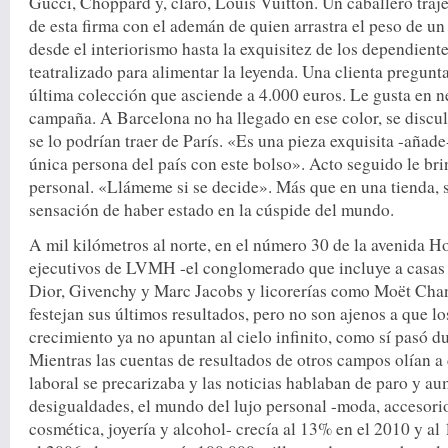
Gucci, Choppard y, claro, Louis Vuitton. Un caballero traj
de esta firma con el ademán de quien arrastra el peso de un 
desde el interiorismo hasta la exquisitez de los dependiente
teatralizado para alimentar la leyenda. Una clienta pregunt
última colección que asciende a 4.000 euros. Le gusta en n
campaña. A Barcelona no ha llegado en ese color, se discu
se lo podrían traer de París. «Es una pieza exquisita -añade
única persona del país con este bolso». Acto seguido le bri
personal. «Llámeme si se decide». Más que en una tienda, se
sensación de haber estado en la cúspide del mundo.
A mil kilómetros al norte, en el número 30 de la avenida Ho
ejecutivos de LVMH -el conglomerado que incluye a casas
Dior, Givenchy y Marc Jacobs y licorerías como Moët Ch
festejan sus últimos resultados, pero no son ajenos a que lo
crecimiento ya no apuntan al cielo infinito, como sí pasó dur
Mientras las cuentas de resultados de otros campos olían a
laboral se precarizaba y las noticias hablaban de paro y au
desigualdades, el mundo del lujo personal -moda, accesori
cosmética, joyería y alcohol- crecía al 13% en el 2010 y al