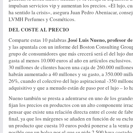
impulsan servicios vip y aumentan los precios. «El lujo, c
ha sentido la crisis», asegura Juan Pedro Abeniacar, conse
LVMH Perfumes y Cosméticos.
DEL COSTE AL PRECIO
José Luis Nueno, profesor d
Comparte estas 10 palabras
y las apuntala con un informe del Boston Consulting Grou
grupo de consumidores que más crecerá será el del lujo duro
gasta al menos 10.000 euros al año en artículos exclusivos
30 millones de clientes hacen una caja de 260.000 millones
habrán aumentado a 40 millones y su gasto, a 350.000 millo
26%, cuando el colectivo del lujo aspiracional -350 millo
adquisitivo y que a menudo están de paso por el lujo – lo h
Nueno también se presta a adentrarse en uno de los grande
fijan los precios en productos con un alto componente irrac
pensar que existe una relación directa entre el coste de fab
final, ya que los márgenes se añaden en función de su excl
un producto que cuesta 10 euros podrá ponerse a la venta 
posible que un bolso por el que se pide 2.500 haya costado