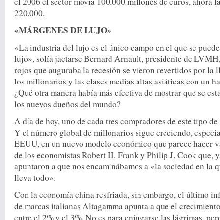
el 2006 el sector movía 100.000 millones de euros, ahora la
220.000.
«MÁRGENES DE LUJO»
«La industria del lujo es el único campo en el que se pued
lujo», solía jactarse Bernard Arnault, presidente de LVM
rojos que auguraba la recesión se vieron revertidos por la 
los millonarios y las clases medias altas asiáticas con un 
¿Qué otra manera había más efectiva de mostrar que se est
los nuevos dueños del mundo?
A día de hoy, uno de cada tres compradores de este tipo de 
Y el número global de millonarios sigue creciendo, especi
EEUU, en un nuevo modelo económico que parece hacer vál
de los economistas Robert H. Frank y Philip J. Cook que, y
apuntaron a que nos encaminábamos a «la sociedad en la qu
lleva todo».
Con la economía china resfriada, sin embargo, el último in
de marcas italianas Altagamma apunta a que el crecimiento
entre el 2% y el 3%. No es para enjugarse las lágrimas, pe