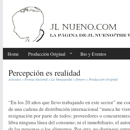
Home
Producción Original
Bio y Eventos
Percepción es realidad
Artículos
»
Prensa Nacional
»
La Vanguardia
»
Dinero
»
Producción Original
Share
“En los 20 años que llevo trabajando en este sector” me c
de una cadena de distribución internacional “nunca he vist
resignación por parte de todos: proveedores o concurrentes.
libra ninguna línea del consumo; ni el inmobiliario, el aut
de las personas o los alimentos. Por otra, no distingue entr