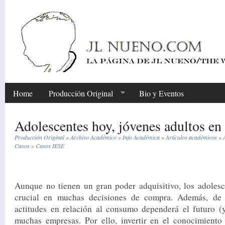
Home
Producción Original
Bio y Eventos
Adolescentes hoy, jóvenes adultos en
Producción Original
»
Archivo Académico
»
Info Académica
»
Artículos académicos
»
Casos
»
Casos IESE
Share
Aunque no tienen un gran poder adquisitivo, los adoles
crucial en muchas decisiones de compra. Además, de
actitudes en relación al consumo dependerá el futuro (y
muchas empresas. Por ello, invertir en el conocimient