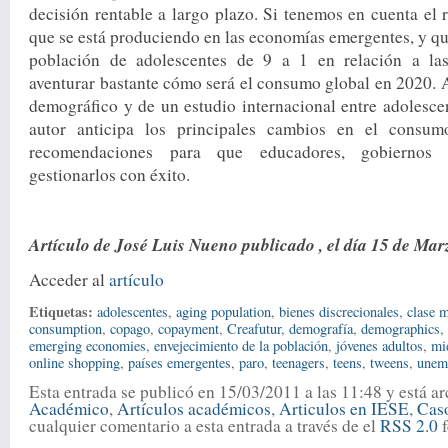
decisión rentable a largo plazo. Si tenemos en cuenta el r
que se está produciendo en las economías emergentes, y qu
población de adolescentes de 9 a 1 en relación a la
aventurar bastante cómo será el consumo global en 2020. A 
demográfico y de un estudio internacional entre adolescen
autor anticipa los principales cambios en el consu
recomendaciones para que educadores, gobiernos
gestionarlos con éxito.
Artículo de José Luis Nueno publicado , el día 15 de Mar
Acceder al
artículo
Etiquetas:
adolescentes
,
aging population
,
bienes discrecionales
,
clase 
consumption
,
copago
,
copayment
,
Creafutur
,
demografía
,
demographics
emerging economies
,
envejecimiento de la población
,
jóvenes adultos
,
mi
online shopping
,
países emergentes
,
paro
,
teenagers
,
teens
,
tweens
,
unem
Esta entrada se publicó en 15/03/2011 a las 11:48 y está a
Académico
,
Artículos académicos
,
Articulos en IESE
,
Cas
cualquier comentario a esta entrada a través de el
RSS 2.0
f