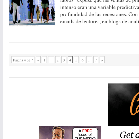
intenso eran una variable predictiva
profundidad de las recesiones. Con 
emails de lectores, en blogs de anali
Página 4 de 7
«
1
...
2
3
4
5
6
...
7
»