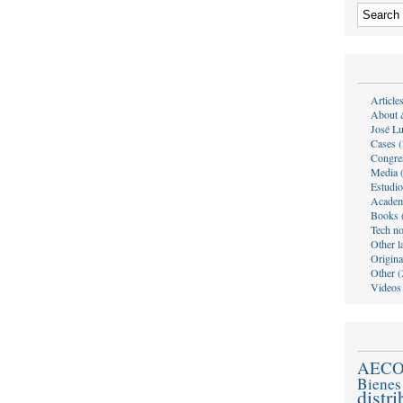
Article
About 
José Lu
Cases (
Congre
Media 
Estudio
Academ
Books 
Tech no
Other l
Origina
Other (
Videos
AEC
Bienes
distr