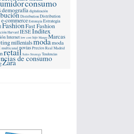
consumo
sumidor
s
demografía
digitalización
ibución
Distribution
Distribution
e-commerce
s
Estrategia
Estrategia
Fashion
Fast Fashion
l
Inditex
IESE
ación
Harvard
Marcas
ión
Internet
lujo
low cost
Mango
moda
ting
millenials
moda
l
novias
multicanal
Precios
Real Madrid
retail
ón
Tendencias
Sales Strategy
encias de consumo
Zara
g