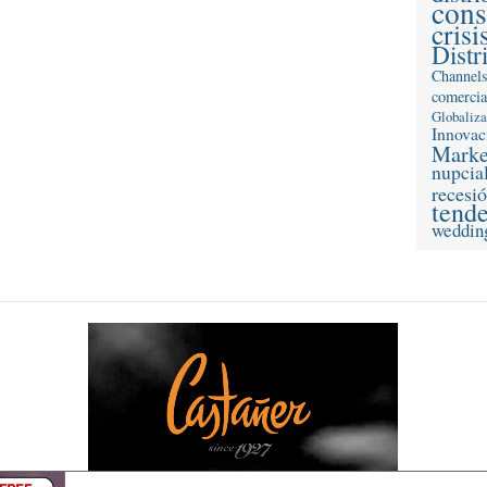
con
crisi
Distr
Channel
comercia
Globaliz
Innovac
Marke
nupcia
recesi
tend
weddin