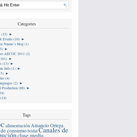
Categories
s (15)
►
& Events (10)
►
is Nueno´s blog (1)
3)
►
so AECOC 2011 (2)
(161)
►
s (13)
►
ic Info (1)
►
(5)
►
tes (4)
anguages (2)
►
l Production (88)
►
24)
 (14)
Tags
OC
alimentación
Amancio Ortega
Canales de
 de consumo
bridal
ibución
clase media