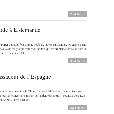
Read More »
mode à la demande
porter qui étouffent sous le poids de stocks d'invendus, les clients étant
as le cas du groupe espagnol Inditex, qui est en pleine forme, et dont la
rix. Représentant 13,8...
Read More »
assadeur de l’Espagne
erture notamment de la Chine, Inditex a fait le choix de maintenir son
 tous les concur­rents misent sur la délocalisation » , souligne José Luis
ur de Zara : Fast Fashion.
Read More »