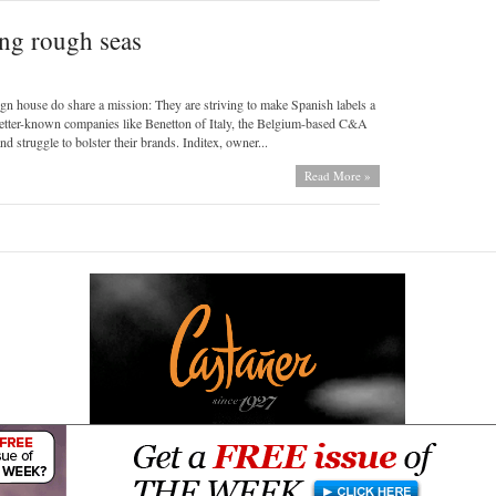
ting rough seas
ign house do share a mission: They are striving to make Spanish labels a
 better-known companies like Benetton of Italy, the Belgium-based C&A
d struggle to bolster their brands. Inditex, owner...
Read More »