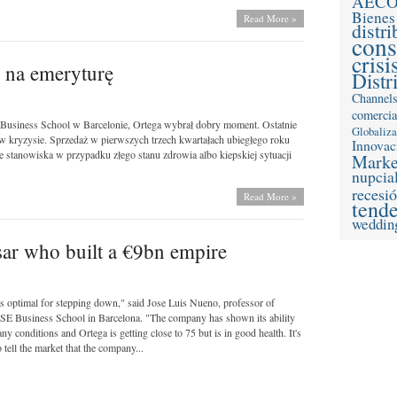
AEC
Bienes
Read More »
distr
con
crisi
 na emeryturę
Distr
Channel
comercia
 Business School w Barcelonie, Ortega wybrał dobry moment. Ostatnie
Globaliz
t w kryzysie. Sprzedaż w pierwszych trzech kwartałach ubiegłego roku
Innovac
ze stanowiska w przypadku złego stanu zdrowia albo kiepskiej sytuacji
Marke
nupcia
recesi
Read More »
tend
weddin
tsar who built a €9bn empire
is optimal for stepping down," said Jose Luis Nueno, professor of
ESE Business School in Barcelona. "The company has shown its ability
any conditions and Ortega is getting close to 75 but is in good health. It's
o tell the market that the company...