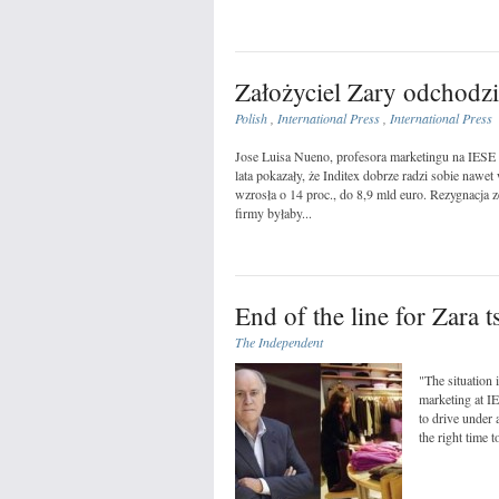
Założyciel Zary odchodzi
Polish
,
International Press
,
International Press
Jose Luisa Nueno, profesora marketingu na IESE
lata pokazały, że Inditex dobrze radzi sobie nawe
wzrosła o 14 proc., do 8,9 mld euro. Rezygnacja 
firmy byłaby...
End of the line for Zara 
The Independent
"The situation 
marketing at I
to drive under 
the right time t