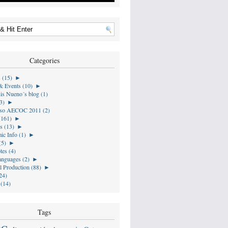
Categories
s (15)
►
& Events (10)
►
is Nueno´s blog (1)
3)
►
so AECOC 2011 (2)
(161)
►
s (13)
►
ic Info (1)
►
(5)
►
tes (4)
anguages (2)
►
l Production (88)
►
24)
 (14)
Tags