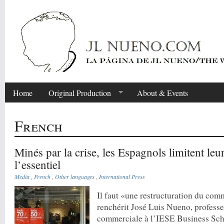
Home
Original Production
About & Events
French
Minés par la crise, les Espagnols limitent leu
l’essentiel
Media
,
French
,
Other languages
,
International Press
Il faut «une restructuration du com
renchérit José Luis Nueno, professe
commerciale à l’IESE Business Scho