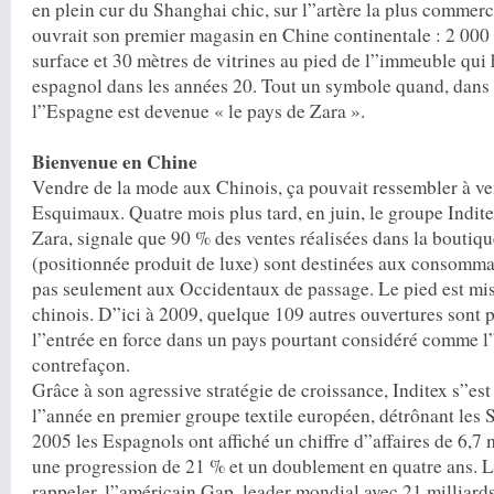
en plein cur du Shanghai chic, sur l”artère la plus commerci
ouvrait son premier ­magasin en Chine continentale : 2 000
surface et 30 mètres de vitrines au pied de l”immeuble qui 
espagnol dans les années 20. Tout un symbole quand, dans 
l”Espagne est devenue « le pays de Zara ».
Bienvenue en Chine
Vendre de la mode aux Chinois, ça pouvait ressembler à ve
Esquimaux. Quatre mois plus tard, en juin, le groupe Indite
Zara, signale que 90 % des ventes réalisées dans la boutiq
(positionnée produit de luxe) sont destinées aux consomma
pas seulement aux Occidentaux de passage. Le pied est mi
chinois. D”ici à 2009, quelque 109 autres ouvertures sont
l”entrée en force dans un pays pourtant considéré comme l
contrefaçon.
Grâce à son agressive stratégie de croissance, Inditex s”est
l”année en premier groupe textile européen, détrônant les
2005 les Espagnols ont affiché un chiffre d”affaires de 6,7 m
une progression de 21 % et un doublement en quatre ans. Loi
rappeler, l”américain Gap, leader mondial avec 21 milliards