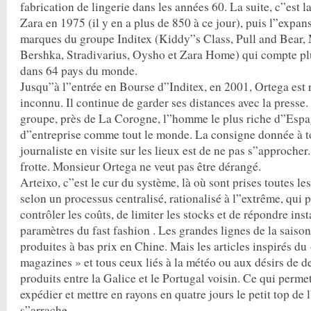
fabrication de lingerie dans les années 60. La suite, c”est 
Zara en 1975 (il y en a plus de 850 à ce jour), puis l”expan
marques du groupe Inditex (Kiddy”s Class, Pull and Bear,
Bershka, Stradivarius, Oysho et Zara Home) qui compte pl
dans 64 pays du monde.
Jusqu”à l”entrée en Bourse d”Inditex, en 2001, Ortega est 
inconnu. Il continue de garder ses distances avec la presse.
groupe, près de La Corogne, l”homme le plus riche d”Espa
d”entreprise comme tout le monde. La consigne donnée à 
journaliste en visite sur les lieux est de ne pas s”approcher
frotte. Monsieur Ortega ne veut pas être dérangé.
Arteixo, c”est le cur du système, là où sont prises toutes l
selon un processus centralisé, rationalisé à l”extrême, qui p
contrôler les coûts, de limiter les stocks et de répondre in
paramètres du fast fashion . Les grandes lignes de la saiso
produites à bas prix en Chine. Mais les articles inspirés du
magazines » et tous ceux liés à la météo ou aux désirs de d
produits entre la Galice et le Portugal voisin. Ce qui perme
expédier et mettre en rayons en quatre jours le petit top de
s”arrache.